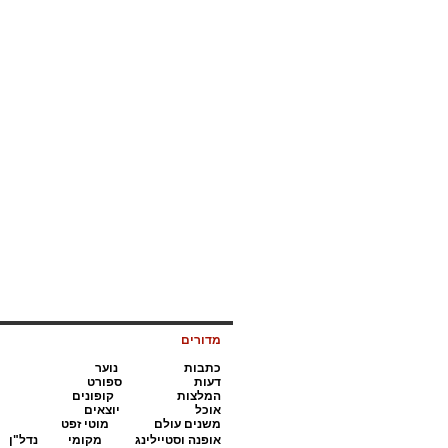
מדורים
כתבות
נ
וער
דעות
ס
פורט
המלצות
קופונים
אוכל
י
וצאים
משנים עולם
מ
וטי זפט
א
ופנה וסטיילינג
מקומי
נדל"ן