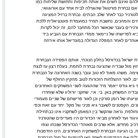
שלהם ואינם חשים את אותה תכיפות ותחושת שליחות כמו
אם נבחרת פורטוגל שהוגרלה לבית אחד עם אורוגוואי,
טורניר כבר לאחר שלב הבתים. נבחרת ברזיל המציגה
ים והמהנים, נחשבת תמיד כמועמדת פוטנציאלית ללכת
ורנירים בעבר שכאשר הכל מתחבר להם, זה יכול לקרות.
ביא לפרישתו של ניימאר ממדי הנבחרת עם הגביע ביד
אוהדים לאחר המפלה הגדולה במונדיאל אותו אירחה
ת ישראל בכדורסל בחלון הנוכחי, אותם הפסידה הנבחרת
חוץ מול שבדיה שהציגה נבחרת לוחמת, בעלת רצון עז לנצח
שימה. משהו מאוד לא טוב עובר בשנה האחרונה על הנבחרת
ם, לאור ההצלחות הזכורות לטוב מהקיץ החולף של
 גיא גודס ייאמר מיד שההגעה לשני המשחקים האחרונים
בדיה המשחק באן. בי. איי, שחקני יורוליג שלא שוחררו
ציעתו של רומן סורקין וכן לאור פרישתם של שניים מעמודי
ם, הקפטנים לשעבר גיא פניני וגל מקל. יחד עם זאת וכפי
ולפת, נראה שהקשר בין המאמן לשחקניו אינו כבתחילת
וד ועד לאחרון מביאי הכדורים היו מעדיפים שהטורניר
להרכיב מחדש. אלא שרבים מאוהדי הכדורסל שנכחו וצפו
, בו הגיעה הנבחרת למשחקיה האחרונים, הינו הזדמנות
ים את ההזדמנות לשחק ו/או להימנות על סגל הנבחרת,