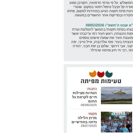
משולש. על פי גורמי הרפואה, הקורבן נפגע
ורח קל וקיבל טיפול רפואי במקום. שוטרי
נת פתח תקווה הגיעו במהירות למקום, פתחו
קירה ובסריקות אחר החשודים במעשה.
א שבט ה'תשפ"ו 08/02/2026
נצחו בפתח תקווה! בהמשך להמלצת ועדת
ות והנצחה, ראש העיר רמי גרינברג יאשר
ועצת העיר את שמות אישים נוספים
נצחה בעיר: פסי גולדנברג, אייל טייבי, יפה
קוני, אבי דרוקר, שלום בן יפת חבני, יהודה
גר, רבי חי חיון ומיסה שינדלר.
כתבות
הנחיות מצילות
חיים לקראת גל
החום
06/08/2025
מקומי
מרוץ הלילה
נדחה בחודשיים
29/07/2025