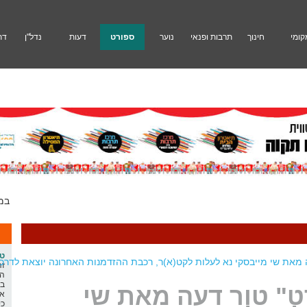
קומי
חינוך
תרבות ופנאי
נוער
ספורט
דעות
נדל"ן
דת
במלאת 30 להירצחו של חימנו בנימין זלקה ז"ל ייערך במוצ"ש נשא ערב לימוד לזכרו בבית כנסת ניגוני חיים. התכנסות 21.40, שיעור מפי הרב תמיר דרנות ראש ישיבת ההסדר אורות שאול ב-22.99 ואח"כ לימוד חברותות. סיכון: חובב אוזן מייסד ומנכ"ל תורהנוער
ט"
 מאת שי מייבסקי נא לעלות לקט(א)ר, רכבת ההזדמנות האחרונה יוצאת לדרכ
זה
המ
בפ
" טור דעה מאת שי
אח
כי