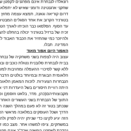
רונאלדו לנבחרת אינם מפרגנים לקפטן 
שחקני ארגנטינה ודומני שאיש לא יתפלא 
דרום קוריאה וגאנה, תמצא עצמה מחוץ ל
בטורניר הקרוב את אחד הסגלים המבטיח
עד הסוף. הסלסאו כבר הוכיחו לאורך הט
זכיה של ברזיל בטורניר יכולה בהחלט לה
ולהיזכר כמי שהחזיר את הכבוד האבוד ל
המדינה. תבלו.
האפור היום אפור מאוד
עצוב היה לצפות בשני משחקיה של נבחר
בבית לנבחרת סלובנית נטולת כוכבים וב
ללא קשר לסיכויי ההעפלה ומחויבות למ
הלאומית הבוגרת ובמיוחד בולטים הדברי
הנבחרות הצעירות. לזכות המאמן הלאומי
היתה רוויית חיסורים בשל היעדרות דני א
מקבוצותיהם(כהן, מדר, בלאט וזוסמן) ופ
התווך של הנבחרת בשני העשורים האחרוני
שנכתב בטור זה לא פעם במהלך השנה הח
הדרך ושכל העוסקים במלאכה מראשי האיג
הזה יגיע לקיצו כדי שניתן יהיה לפרק ו
במשחקים, ציפו למשהו אחר. מצב כמו זה
נהדרת לשחקני המשנה שבד"כ אינם מקבל