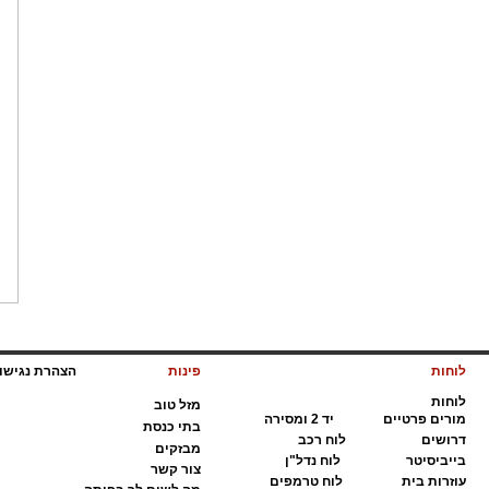
לוחות
פינות
הצהרת נגיש
לוחות
מ
זל טוב
מ
ורים פרטיים
י
ד 2 ומסירה
ב
תי כנסת
ד
רושים
ל
וח רכב
מ
בזקים
ב
ייביסיטר
ל
וח נדל"ן
צ
ור קשר
ע
וזרות בית
ל
וח טרמפים