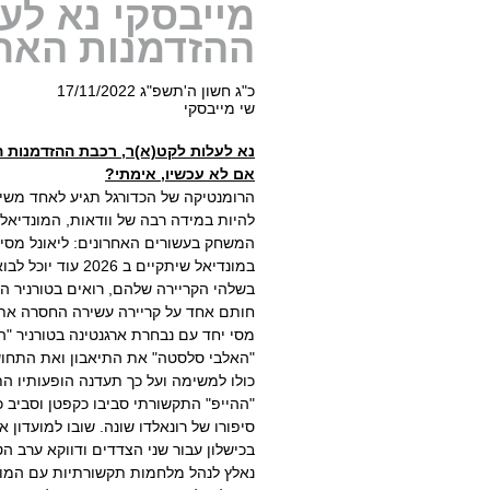
מייבסקי נא לע
ההזדמנות האחר
כ"ג חשון ה'תשפ"ג 17/11/2022
שי מייבסקי
נא לעלות לקט(א)ר, רכבת ההזדמנות 
אם לא עכשיו, אימתי?
הרומנטיקה של הכדורגל תגיע לאחד משיא
להיות במידה רבה של וודאות, המונדיא
במונדיאל שיתקיים
בשלהי הקריירה שלהם, רואים בטורניר ה
חותם אחד על קריירה עשירה החסרה את ה
מסי יחד עם נבחרת ארגנטינה בטורניר "ה
"האלבי סלסטה" את התיאבון ואת התחוש
כולו למשימה ועל כך תעדנה הופעותיו ה
"ההייפ" התקשורתי סביבו כקפטן וסביב כ
סיפורו של רונאלדו שונה. שובו למועדון 
בכישלון עבור שני הצדדים ודווקא ערב הט
נאלץ לנהל מלחמות תקשורתיות עם המועד