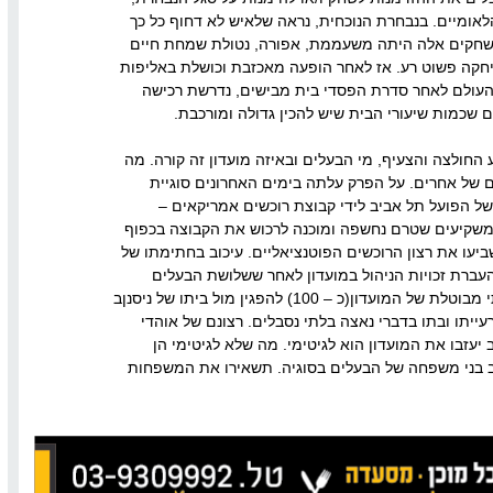
אומיים. בנבחרת הנוכחית, נראה שלאיש לא דחוף כל כך
משחקים אלה היתה משעממת, אפורה, נטולת שמחת חיים
יחקה פשוט רע. אז לאחר הופעה מאכזבת וכושלת באליפות
העולם לאחר סדרת הפסדי בית מבישים, נדרשת רכישה
 שכמות שיעורי הבית שיש להכין גדולה ומורכבת.
החולצה והצעיף, מי הבעלים ובאיזה מועדון זה קורה. מה
ם של אחרים. על הפרק עלתה בימים האחרונים סוגיית
ל הפועל תל אביב לידי קבוצת רוכשים אמריקאים –
משקיעים שטרם נחשפה ומוכנה לרכוש את הקבוצה בכפוף
יעו את רצון הרוכשים הפוטנציאליים. עיכוב בחתימתו של
העברת זכויות הניהול במועדון לאחר ששלושת הבעלים
האחרים חתמו, הביא כמות אוהדים בלתי מבוטלת של המועדון(כ – 100) להפגין מול ביתו של ניסנןב
ייתו ובתו בדברי נאצה בלתי נסבלים. רצונם של אוהדי
יעזבו את המועדון הוא לגיטימי. מה שלא לגיטימי הן
ב בני משפחה של הבעלים בסוגיה. תשאירו את המשפחות