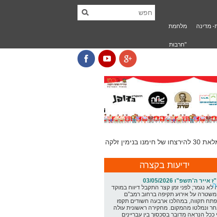
- מדינה
מלחמת
"חרבות
ברזל" בפ"ת
ידיעות בקצרה
ז אייר ה'תשפ"ו 03/05/2026
ה
 לא נגמר; לפני זמן קצר התקבל דיווח במוקד
שטרה על אירוע תקיפה ברחוב רמב”ם
תח תקווה, במהלכו ארבעה חשודים תקפו
ר ונמלטו מהמקום. מחקירה ראשונית עולה
 ככל הנראה מדובר בסכסוך בין עבריינים