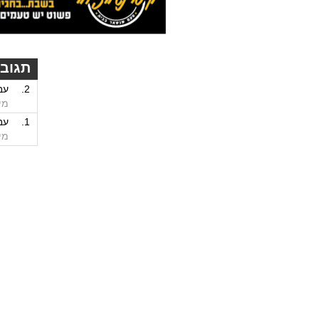
תגובו
2.
עב
מי
1.
עב
מי