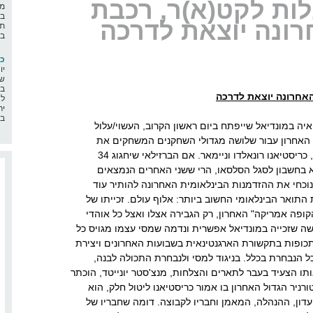
לות לקט(א)ר, רכבת
מה
בא
ונה יוצאת לדרכה
תח
בח
כ"
יו
שמ
במ
האחרונה יוצאת לדרכה
לה
יר
בר
יה במונדיאל שייפתח ביום ראשון הקרוב, העשוי/עלול
ל האחרון עבור שלושה מגדולי השחקנים המשחקים את
המשחק בעשורים האחרונים: ליאונל מסי, כריסטיאנו רונאלדו וניימאר. אם הברזילאי שיחגוג 34
 ב 2026 עוד יוכל לבוא בחשבון לסגל הסלסאו, הרי ששני האחרים הנמצאים
נוכחי את ההזדמנות הבינלאומית האחרונה להותיר עוד
תואר הבינלאומי החשוב ביותר: אלוף עולם. זכייתו של
קופה אמריקה" האחרון, רק הגבירה אצלו ואצל כל אוהדי
ה שזכייה במונדיאל אפשרית ונדמה שמסי עצמו מגויס כל
תכופות בתקשורת הארגנטינאית בשבועות האחרונים ויצירת
ל הנבחרת בכלל. בניגוד למסי ולנבחרת התכולה לבנה,
אותו הצעיד בעבר לתארים והצלחות, מנצ'סטר יונייטד, הוכתר
ורניר הגדול האחרון בו אמור כריסטיאנו ליטול חלק, הוא
ון, ההנהלה, המאמן וחבריו לקבוצה. דומה שחבריו של