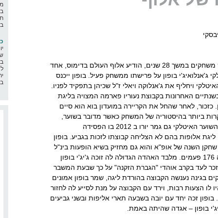
מה
בא
תח
בח
בסקי
כ"
יו
שמ
במ
בגיל 45 ולאחר ששיחק בלמעלה מ - 900 משחקים במשך 28 שנים, הודיע אלוף העולם בדימוס, אחד
לה
 ג'אנלואיג'י בופון על פרישתו ממשחק פעיל. בופון ייכנס
יר
בר
קי ויחליף את ג'אנלוקה ויאלי ז"ל שכיהן בתפקיד לפניו.
שנתיים האחרונות בקבוצת נעוריו פארמה המצויה בליגת
כזכור, לאחר שהחל את הקריירה במועדון בוא הוא סיים
רות ביותר בהיסטוריה של המשחק כאשר מדובר בשוער,
ליובנטוס בה שיחק 17 שנים. במאזנו של השוער האיטלקי גם גמר יורו ב 2012 בו הפסידה
יגת אלופות בהם לא הצליחה קבוצתו לזכות בגביע. בופון
שחקן השנה של אופ"א והוא גם מחזיק בשיא הופעות בינ"ל
כאשר הופיע במדים הכחולים של איטליה 176 פעמים. מלבד האהדה הגדולה לה זוכה ג'יג'י בופון
זכר לעד בקרב אוהדי "הגברת הזקנה" על כך שבעת המשבר
 בגינה נענשה הקבוצה בהורדת ליגה, שמר בופון אמונים
לו הצעות רבות, וירד עם הקבוצה על מנת לסייע לה לחזור
 בופון זכה יחד עם יובה בשבעה תארי אליפות ובשני גביעים