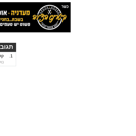
תגובו
1.
קל
נו