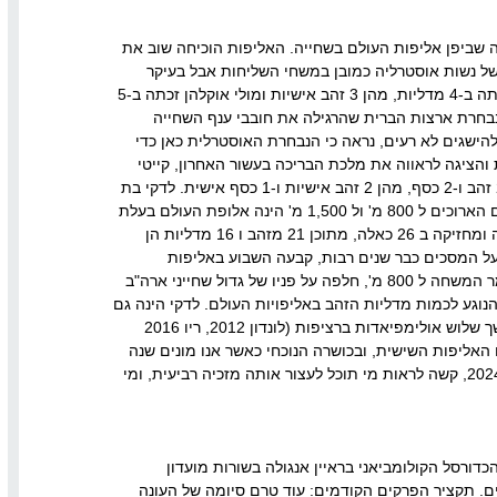
 שביפן אליפות העולם בשחייה. האליפות הוכיחה שוב את
של נשות אוסטרליה כמובן במשחי השליחות אבל בעיקר
במשחים האישיים כאשר קיילי מקיואן זכתה ב-4 מדליות, מהן 3 זהב אישיות ומולי אוקלהן זכתה ב-5
ישיות. הגם שנבחרת ארצות הברית שהרגילה את חובבי ענף השחייה
הישגים לא רעים, נראה כי הנבחרת האוסטרלית כאן כדי
והציגה לראווה את מלכת הבריכה בעשור האחרון, קייטי
לדקי האמריקאית שזכתה ב-4 מדליות, 2 זהב ו-2 כסף, מהן 2 זהב אישיות ו-1 כסף אישית. לדקי בת
ה – 26 המחזיקה בשיאי העולם במשחים הארוכים ל 800 מ' ול 1,500 מ' הינה אלופת העולם בעלת
כמות המדליות הגדולה ביותר בהיסטוריה ומחזיקה ב 26 כאלה, מתוכן 21 מזהב ו 16 מדליות הן
על המסכים כבר שנים רבות, קבעה השבוע באליפות
היסטוריה נוספת, כאשר עם ניצחונה בגמר המשחה ל 800 מ', חלפה על פניו של גדול שחייני ארה"ב
נוגע לכמות מדליות הזהב באליפויות העולם. לדקי הינה גם
אלופה אולימפית במשחה ל 800 מ' במשך שלוש אולימפיאדות ברציפות (לונדון 2012, ריו 2016
ה זה זו האליפות השישית, ובכושרה הנוכחי כאשר אנו מונים שנה
לפתיחת המשחקים האולימפיים בפריז 2024, קשה לראות מי תוכל לעצור אותה מזכיה רביעית, ומי
ורסל הקולומביאני בראיין אנגולה בשורות מועדון
ם. תקציר הפרקים הקודמים: עוד טרם סיומה של העונה