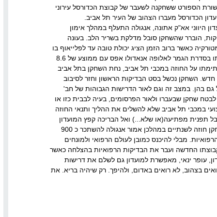
ורת הספורט ששחקנה לשעבר של קבוצת הכדורסל עירוני
דון הכדורסל מעברו הצהוב של העיר תל אביב.
 המועדון היווני אא"ק אתונה, אנגולה התעלף במהלך אימון
קות, הוברר שהשחקן סובל מדלקת בשריר הלב. בעונה
ורקיה כאשר ברוב הזמן הציג יכולת טובה עד לפלייאוף בו
הציג יכולת חלשה והפסיד יחד עם קבוצתו בסדרת הגמר לאלופה אנאדולו אפס עם ממוצע של 8.6
תימתו על החוזה במכבי תל אביב, נחת השחקן בתל אביב
 חדש. השחקן נכשל בסט הבדיקות הראשון וחזר לסיבוב
גם בהן. במצב זה וגם לאור הדרישות הגבוהות של חב'
לבטח שחקן שבעברו ולאור הפרסומים, בעיה לבבית כזו או
עי במכבי תל אביב שלא להשלים את ההליך ותנאי החוזה
בל תפנית מפתיעה(או שלא...) ואל הבריכה קפץ המועדון
האדום מעברה השני של העיר והציע לשחקן חוזה לשנתיים במהלכן אמור אנגולה להשתכר כ 900
פואיות. מבלי להיכנס כמובן לעולם הרפואי ולמונחים
ר קבוצתו החדשה ועבר את הבדיקות הרפואיות בהצלחה כאשר
, עופר ינאי, מאפשרת למועדון גם לשלם את דרישות
אים בצהוב, לא רואים באדום, ולהיפך. רק שיהיה בריא. את