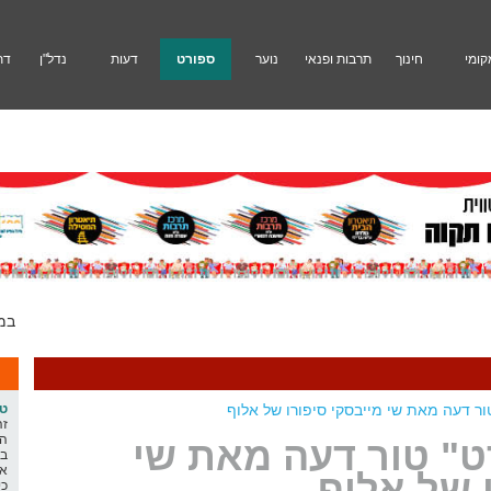
קומי
חינוך
תרבות ופנאי
נוער
ספורט
דעות
נדל"ן
דת
במלאת 30 להירצחו של חימנו בנימין זלקה ז"ל ייערך במוצ"ש נשא ערב לימוד לזכרו בבית כנסת ניגוני חיים. התכנסות 21.40, שיעור מפי הרב תמיר דרנות ראש ישיבת ההסדר אורות שאול ב-22.99 ואח"כ לימוד חברותות. סיכון: חובב אוזן מייסד ומנכ"ל תורהנוער
ור דעה מאת שי מייבסקי סיפורו של אלוף
ט"
זה
המ
" טור דעה מאת שי
בפ
אח
 של אלוף
כי