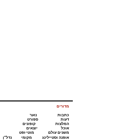
מדורים
כתבות
נ
וער
דעות
ס
פורט
המלצות
קופונים
אוכל
י
וצאים
משנים עולם
מ
וטי זפט
א
ופנה וסטיילינג
מקומי
נדל"ן
דת מדינה
חינוך