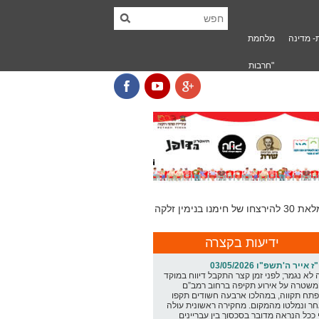
- מדינה
מלחמת
"חרבות
ברזל" בפ"ת
ידיעות בקצרה
ז אייר ה'תשפ"ו 03/05/2026
 לא נגמר; לפני זמן קצר התקבל דיווח במוקד
שטרה על אירוע תקיפה ברחוב רמב”ם
תח תקווה, במהלכו ארבעה חשודים תקפו
ר ונמלטו מהמקום. מחקירה ראשונית עולה
 ככל הנראה מדובר בסכסוך בין עבריינים