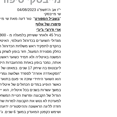
י"ז אב ה'תשפ"ג 04/08/2023
שי מייבסקי
"
בשביל הספורט
" טור דעה מאת שי מיי
סיפורו של אלוף
ארי ודרצ'י ג'יג'י
מגדולי השוערים בכדורגל העולמי, האיטלקי
בהקדם לתפקיד ראש משלחת הכדורגל האיטל
כחלק מסגירת המעגל, חזר בופון לשחק ב
המשנה באיטליה ולא תמיד כשוער ראשון. 
אותה, נמכר בופון באחת מההעברות היק
"הסקואדרה אזורה" לספרד ושלושה גמרי ל
הוא השוער היחידי שזכה אי פעם בתואר 
במשך עשרות בשנים בכל איטליה, הוא יי
הגדול של הקבוצה ופרשת הטיית המשחקים
למערכת לא נטש את הקבוצה למרות שהיו 
חזרה לליגה הראשונה וההיסטוריה ידועה.
ושימש כקפטן המועדון במשך 6 שנים. ג'יג'י בופון – אגדה שהיתה באמת.