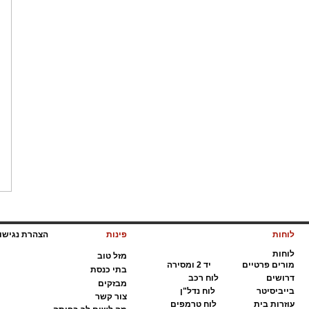
לוחות
פינות
הצהרת נגיש
לוחות
מ
זל טוב
מ
ורים פרטיים
י
ד 2 ומסירה
ב
תי כנסת
ד
רושים
ל
וח רכב
מ
בזקים
ב
ייביסיטר
ל
וח נדל"ן
צ
ור קשר
ע
וזרות בית
ל
וח טרמפים
מ
ה לשים לך בפיתה
ע
סקים