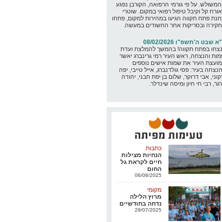
משולש. על פי גורמי הרפואה, הקורבן נפגע
ורח קל וקיבל טיפול רפואי במקום. שוטרי
נת פתח תקווה הגיעו במהירות למקום, פתחו
קירה ובסריקות אחר החשודים במעשה.
א שבט ה'תשפ"ו 08/02/2026
נצחו בפתח תקווה! בהמשך להמלצת ועדת
ות והנצחה, ראש העיר רמי גרינברג יאשר
ועצת העיר את שמות אישים נוספים
נצחה בעיר: פסי גולדנברג, אייל טייבי, יפה
קוני, אבי דרוקר, שלום בן יפת חבני, יהודה
גר, רבי חי חיון ומיסה שינדלר.
כתבות
הנחיות מצילות
חיים לקראת גל
החום
06/08/2025
מקומי
מרוץ הלילה
נדחה בחודשיים
29/07/2025