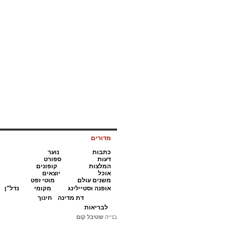
מדורים
כתבות
נ
וער
דעות
ס
פורט
המלצות
קופונים
אוכל
י
וצאים
משנים עולם
מ
וטי זפט
א
ופנה וסטיילינג
מקומי
נדל"ן
דת מדינה
חינוך
לבריאות
בנייה
שטיבל קום