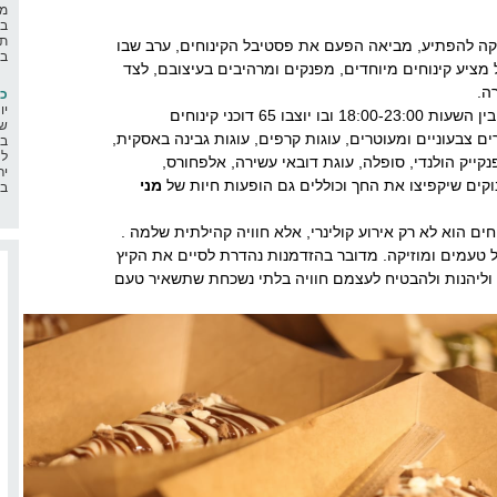
מה
בא
תח
ה להפתיע, מביאה הפעם את פסטיבל הקינוחים, ערב שבו
בח
ל מציע קינוחים מיוחדים, מפנקים ומרהיבים בעיצובם, לצד
רה
.
כ"
יו
הפסטיבל יתקיים ביום חמישי, 28.8.25, בין השעות 18:00-23:00 ובו יוצבו 65 דוכני קינוחים
שמ
ם צבעוניים ומעוטרים, עוגות קרפים, עוגות גבינה באסקית,
במ
לה
פנקייק הולנדי, סופלה, עוגת דובאי עשירה, אלפחורס,
יר
נוקים שיקפיצו את החך וכוללים גם הופעות חיות של
מני
בר
חים הוא לא רק אירוע קולינרי, אלא חוויה קהילתית שלמה .
ל טעמים ומוזיקה. מדובר בהזדמנות נהדרת לסיים את הקיץ
 וליהנות ולהבטיח לעצמם חוויה בלתי נשכחת שתשאיר טעם