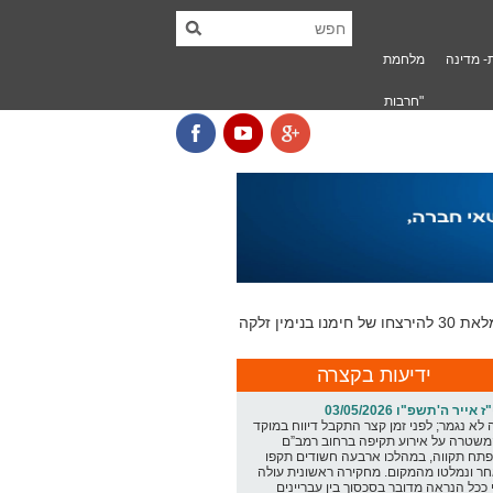
- מדינה
מלחמת
"חרבות
ברזל" בפ"ת
ידיעות בקצרה
ז אייר ה'תשפ"ו 03/05/2026
 לא נגמר; לפני זמן קצר התקבל דיווח במוקד
שטרה על אירוע תקיפה ברחוב רמב”ם
תח תקווה, במהלכו ארבעה חשודים תקפו
ר ונמלטו מהמקום. מחקירה ראשונית עולה
 ככל הנראה מדובר בסכסוך בין עבריינים