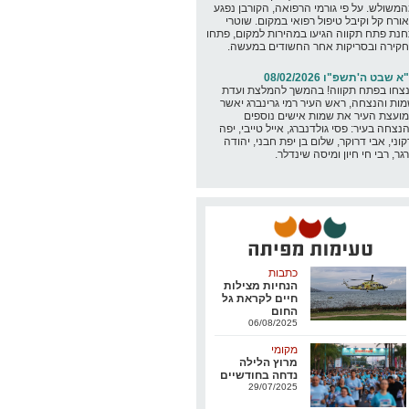
משולש. על פי גורמי הרפואה, הקורבן נפגע
ורח קל וקיבל טיפול רפואי במקום. שוטרי
נת פתח תקווה הגיעו במהירות למקום, פתחו
קירה ובסריקות אחר החשודים במעשה.
א שבט ה'תשפ"ו 08/02/2026
נצחו בפתח תקווה! בהמשך להמלצת ועדת
ות והנצחה, ראש העיר רמי גרינברג יאשר
ועצת העיר את שמות אישים נוספים
נצחה בעיר: פסי גולדנברג, אייל טייבי, יפה
קוני, אבי דרוקר, שלום בן יפת חבני, יהודה
גר, רבי חי חיון ומיסה שינדלר.
כתבות
הנחיות מצילות
חיים לקראת גל
החום
06/08/2025
מקומי
מרוץ הלילה
נדחה בחודשיים
29/07/2025