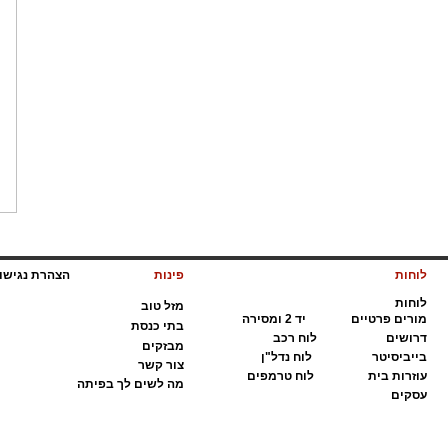
לוחות
פינות
הצהרת נגיש
לוחות
מ
זל טוב
מ
ורים פרטיים
י
ד 2 ומסירה
ב
תי כנסת
ד
רושים
ל
וח רכב
מ
בזקים
ב
ייביסיטר
ל
וח נדל"ן
צ
ור קשר
ע
וזרות בית
ל
וח טרמפים
מ
ה לשים לך בפיתה
ע
סקים