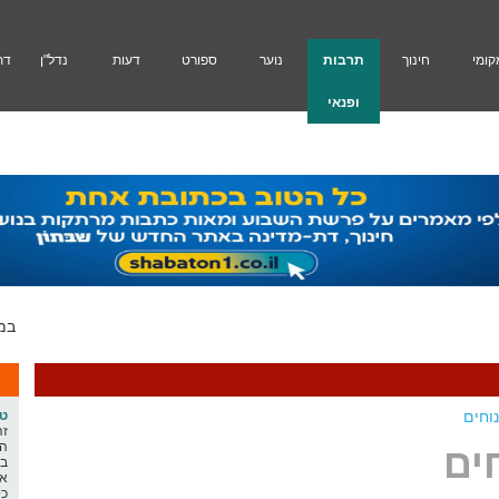
קומי
חינוך
תרבות
נוער
ספורט
דעות
נדל"ן
דת
ופנאי
במלאת 30 להירצחו של חימנו בנימין זלקה ז"ל ייערך במוצ"ש נשא ערב לימוד לזכרו בבית כנסת ניגוני חיים. התכנסות 21.40, שיעור מפי הרב תמיר דרנות ראש ישיבת ההסדר אורות שאול ב-22.99 ואח"כ לימוד חברותות. סיכון: חובב אוזן מייסד ומנכ"ל תורהנוער
וחים
ט"
זה
המ
ים
בפ
אח
כי